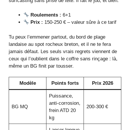
surfcasting sans prise de tête. Il fait le job, et bien.
Roulements :
6+1
Prix :
150-250 € – valeur sûre à ce tarif
Tu peux l’emmener partout, du bord de plage
landaise au spot rocheux breton, et il ne te fera
jamais défaut. Les seuls vrais regrets viennent de
ceux qui l’oublient dans le coffre sans rinçage : là,
même un BG finit par tousser.
Modèle
Points forts
Prix 2026
Puissance,
anti-corrosion,
BG MQ
200-300 €
frein ATD 20
kg
Lancer longue