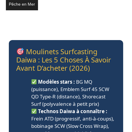
Pêche en Mer
Moulinets Surfcasting
Daiwa : Les 5 Choses À Savoir
Avant D’acheter (2026)
Modèles stars :
BG MQ
(puissance), Emblem Surf 45 SCW
QD Type-R (distance), Shorecast
Surf (polyvalence à petit prix)
Technos Daiwa à connaître :
Frein ATD (progressif, anti-à-coups),
bobinage SCW (Slow Cross Wrap),