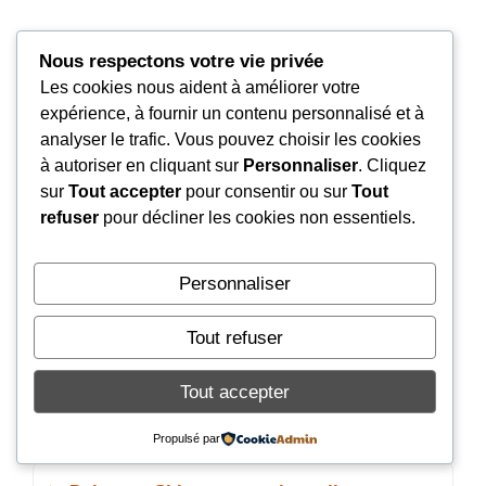
Nous respectons votre vie privée
Quelle est la différence entre le Daiwa BG
Les cookies nous aident à améliorer votre
MQ et l’Emblem Surf 45 SCW QD Type-R ?
expérience, à fournir un contenu personnalisé et à
analyser le trafic. Vous pouvez choisir les cookies
à autoriser en cliquant sur
Personnaliser
. Cliquez
Quel entretien pour un moulinet Daiwa
sur
Tout accepter
pour consentir ou sur
Tout
utilisé en surfcasting ?
refuser
pour décliner les cookies non essentiels.
Quel est le meilleur moulinet Daiwa pour
Personnaliser
débuter le surfcasting ?
Tout refuser
Quel ratio de moulinet choisir pour le
Tout accepter
surfcasting ?
Propulsé par