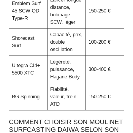
Emblem Surf
distance,
45 SCW QD
150-250 €
bobinage
Type-R
SCW, léger
Capacité, prix,
Shorecast
double
100-200 €
Surf
oscillation
Légèreté,
Ultegra CI4+
puissance,
300-400 €
5500 XTC
Hagane Body
Fiabilité,
BG Spinning
valeur, frein
150-250 €
ATD
COMMENT CHOISIR SON MOULINET
SURFCASTING DAIWA SELON SON