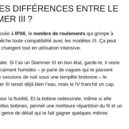
ES DIFFÉRENCES ENTRE LE
R III ?
assée à
IPX6
, le
nombre de roulements
qui grimpe à
che toute compatibilité avec les modèles III. Ça peut
 changent tout en utilisation intensive.
r. Si t’as un Slammer III en bon état, garde-le, il reste
vraiment humides – je parle de vagues qui te passent
 sessions de nuit sous une tempête bretonne – le
III tenait déjà bien l’eau, mais le IV franchit un cap.
r la fluidité. Et la bobine redessinée, même si elle
les bobines, permet une meilleure répartition du fil et un
e genre de détail qui te fait gagner quelques mètres