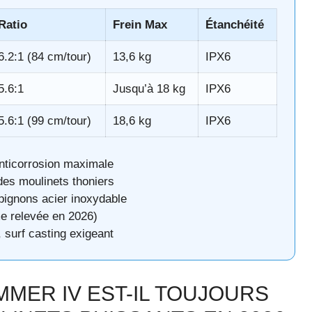
Ratio
Frein Max
Étanchéité
6.2:1 (84 cm/tour)
13,6 kg
IPX6
5.6:1
Jusqu’à 18 kg
IPX6
5.6:1 (99 cm/tour)
18,6 kg
IPX6
anticorrosion maximale
des moulinets thoniers
ignons acier inoxydable
e relevée en 2026)
, surf casting exigeant
MER IV EST-IL TOUJOURS