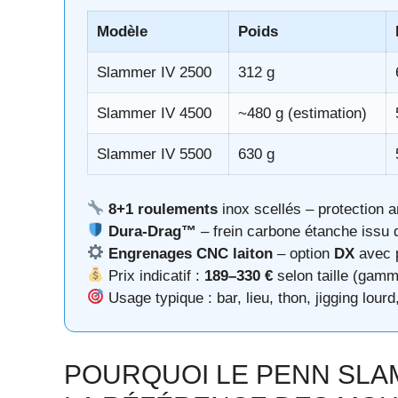
Modèle
Poids
Slammer IV 2500
312 g
Slammer IV 4500
~480 g (estimation)
Slammer IV 5500
630 g
8+1 roulements
inox scellés – protection 
Dura-Drag™
– frein carbone étanche issu 
Engrenages CNC laiton
– option
DX
avec p
Prix indicatif :
189–330 €
selon taille (gamm
Usage typique : bar, lieu, thon, jigging lourd
POURQUOI LE PENN SLAM