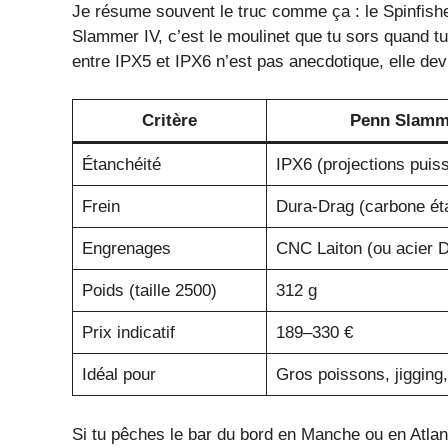
Je résume souvent le truc comme ça : le Spinfisher,
Slammer IV, c’est le moulinet que tu sors quand tu 
entre IPX5 et IPX6 n’est pas anecdotique, elle dev
Critère
Penn Slamm
Étanchéité
IPX6 (projections puis
Frein
Dura-Drag (carbone ét
Engrenages
CNC Laiton (ou acier 
Poids (taille 2500)
312 g
Prix indicatif
189–330 €
Idéal pour
Gros poissons, jigging,
Si tu pêches le bar du bord en Manche ou en Atla