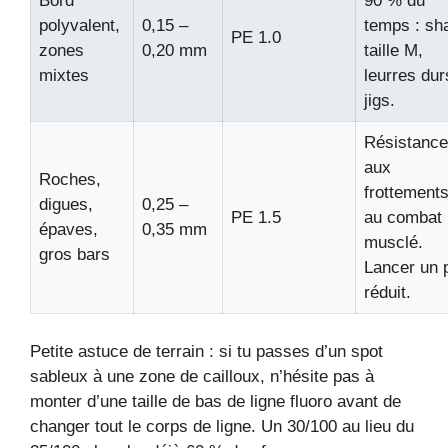
Bord
90 % du
polyvalent,
0,15 –
temps : sh
PE 1.0
zones
0,20 mm
taille M,
mixtes
leurres dur
jigs.
Résistance
aux
Roches,
frottements
digues,
0,25 –
PE 1.5
au combat
épaves,
0,35 mm
musclé.
gros bars
Lancer un 
réduit.
Petite astuce de terrain : si tu passes d’un spot
sableux à une zone de cailloux, n’hésite pas à
monter d’une taille de bas de ligne fluoro avant de
changer tout le corps de ligne. Un 30/100 au lieu du