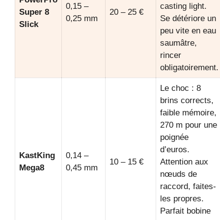
0,15 –
casting light.
Super 8
20 – 25 €
0,25 mm
Se détériore un
Slick
peu vite en eau
saumâtre,
rincer
obligatoirement.
Le choc : 8
brins corrects,
faible mémoire,
270 m pour une
poignée
d’euros.
KastKing
0,14 –
10 – 15 €
Attention aux
Mega8
0,45 mm
nœuds de
raccord, faites-
les propres.
Parfait bobine