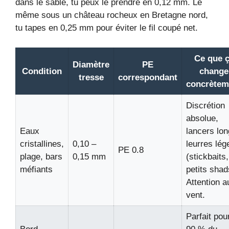
dans le sable, tu peux le prendre en 0,12 mm. Le
même sous un château rocheux en Bretagne nord,
tu tapes en 0,25 mm pour éviter le fil coupé net.
Ce que 
Diamètre
PE
Condition
change
tresse
correspondant
concrètem
Discrétion
absolue,
Eaux
lancers lon
cristallines,
0,10 –
leurres lég
PE 0.8
plage, bars
0,15 mm
(stickbaits,
méfiants
petits shad
Attention a
vent.
Parfait pou