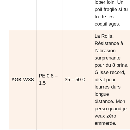
lober loin. Un
poil fragile si tu
frotte les
coquillages.
La Rolls.
Résistance à
l’abrasion
surprenante
pour du 8 brins.
Glisse record,
PE 0.8 –
YGK WX8
35 – 50 €
idéal pour
1.5
leurres durs
longue
distance. Mon
perso quand je
veux zéro
emmerde.