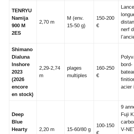
Lance
TENRYU
longu
Namija
M (env.
150‑200
2,70 m
dista
900 M
15‑50 g)
€
nerf 
2ES
l’anci
Shimano
Dialuna
Polyv
Inshore
bord-
2,29‑2,74
plages
160‑250
2023
batea
m
multiples
€
(2026
finiti
encore
acier 
en stock)
9 ann
Deep
Fuji K
Blue
carbo
100‑150
Hearty
2,20 m
15‑60/80 g
V‑NE
€