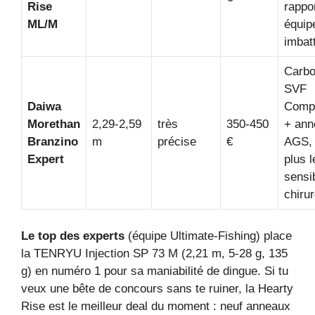
Rise
rappor
ML/M
équip
imbat
Carb
SVF
Daiwa
Compi
Morethan
2,29‑2,59
très
350‑450
+ ann
Branzino
m
précise
€
AGS,
Expert
plus l
sensib
chirur
Le top des experts
(équipe Ultimate‑Fishing) place
la TENRYU Injection SP 73 M (2,21 m, 5‑28 g, 135
g) en numéro 1 pour sa maniabilité de dingue. Si tu
veux une bête de concours sans te ruiner, la Hearty
Rise est le meilleur deal du moment : neuf anneaux