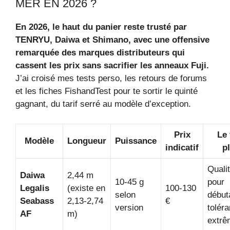
MER EN 2026 ?
En 2026, le haut du panier reste trusté par
TENRYU, Daiwa et Shimano, avec une offensive
remarquée des marques distributeurs qui
cassent les prix sans sacrifier les anneaux Fuji.
J’ai croisé mes tests perso, les retours de forums
et les fiches FishandTest pour te sortir le quinté
gagnant, du tarif serré au modèle d’exception.
Prix
Le 
Modèle
Longueur
Puissance
indicatif
p
Quali
Daiwa
2,44 m
10‑45 g
pour
Legalis
(existe en
100‑130
selon
début
Seabass
2,13‑2,74
€
version
tolér
AF
m)
extrê