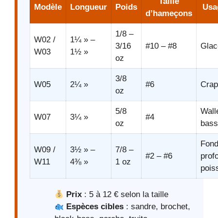
Taille
Modèle
Longueur
Poids
Usa
d’hameçons
1/8 –
W02 /
1¼ » –
3/16
#10 – #8
Glac
W03
1½ »
oz
3/8
W05
2¼ »
#6
Crap
oz
5/8
Wall
W07
3¼ »
#4
oz
bass
Fon
W09 /
3½ » –
7/8 –
#2 – #6
prof
W11
4⅜ »
1 oz
pois
Prix
: 5 à 12 € selon la taille
Espèces cibles
: sandre, brochet,