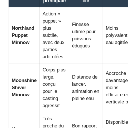
principale
clé
Action «
puppet »
Finesse
Northland
plus
Moins
ultime pour
Puppet
subtile,
polyvalent
poissons
Minnow
avec deux
eau agitée
éduqués
parties
articulées
Corps plus
Accroche
large,
Distance de
Moonshine
davantage
conçu
lancer,
Shiver
moins
pour le
animation en
Minnow
efficace e
casting
pleine eau
verticale 
agressif
Très
Disponible
proche du
Bon rapport