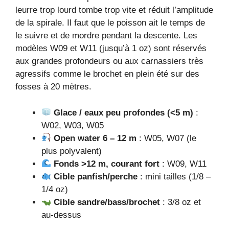
leurre trop lourd tombe trop vite et réduit l’amplitude
de la spirale. Il faut que le poisson ait le temps de
le suivre et de mordre pendant la descente. Les
modèles W09 et W11 (jusqu’à 1 oz) sont réservés
aux grandes profondeurs ou aux carnassiers très
agressifs comme le brochet en plein été sur des
fosses à 20 mètres.
Glace / eaux peu profondes (<5 m)
:
W02, W03, W05
Open water 6 – 12 m
: W05, W07 (le
plus polyvalent)
Fonds >12 m, courant fort
: W09, W11
Cible panfish/perche
: mini tailles (1/8 –
1/4 oz)
Cible sandre/bass/brochet
: 3/8 oz et
au-dessus