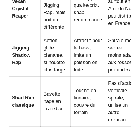
Vexan
surtout en
Jigging
qualité/prix,
Crystal
Am. du No
Rap, mais
snap
Reaper
peu distri
finition
recommandé
en France
différente
Action
Attractif pour
Spirale m
Jigging
glide
le bass,
serrée,
Shadow
planante,
imite un
moins ada
Rap
silhouette
poisson en
aux fosse
plus large
fuite
profondes
Pas d’acti
Touche en
verticale
Bavette,
Shad Rap
linéaire,
spirale,
nage en
classique
couvre du
utilise un
crankbait
terrain
autre
créneau