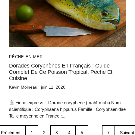
PÊCHE EN MER
Dorades Coryphènes En Français : Guide
Complet De Ce Poisson Tropical, Pêche Et
Cuisine
Kévin Moineau
juin 11, 2026
Fiche express – Dorade coryphène (mahī-mahi) Nom
scientifique : Coryphaena hippurus Famille : Coryphaenidae
Taille moyenne en France :...
Précédent
1
2
3
4
5
…
7
Suivant