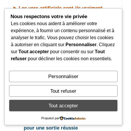
Les vers artificiels sont-ils vraiment
efficaces en mer ?
Nous respectons votre vie privée
Les cookies nous aident à améliorer votre
expérience, à fournir un contenu personnalisé et à
Comment enfiler un ver sans le déchirer ?
analyser le trafic. Vous pouvez choisir les cookies
à autoriser en cliquant sur
Personnaliser
. Cliquez
sur
Tout accepter
pour consentir ou sur
Tout
Publications Similaires :
refuser
pour décliner les cookies non essentiels.
Leurre dorade : guide complet pour
choisir le bon modèle et maîtriser les
Personnaliser
techniques de pêche
Pêche aux leurres en mer : guide complet,
Tout refuser
techniques et matériel essentiel
Pêche en mer à Gruissan : Guide complet,
Tout accepter
spots et conseils pratiques
Guide complet de la pêche à pied sur l’Île
Propulsé par
de Ré : spots, réglementation et astuces
pour une sortie réussie