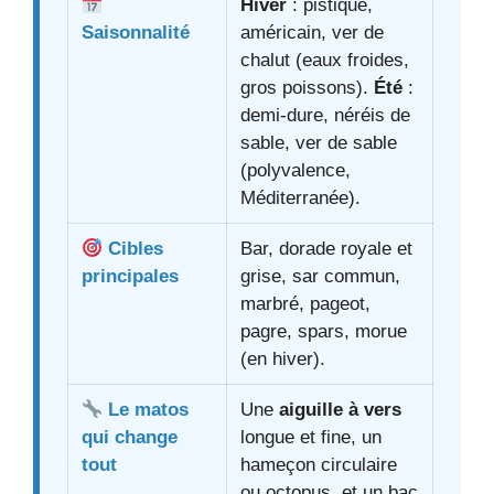
Hiver
: pistique,
Saisonnalité
américain, ver de
chalut (eaux froides,
gros poissons).
Été
:
demi-dure, néréis de
sable, ver de sable
(polyvalence,
Méditerranée).
Cibles
Bar, dorade royale et
principales
grise, sar commun,
marbré, pageot,
pagre, spars, morue
(en hiver).
Le matos
Une
aiguille à vers
qui change
longue et fine, un
tout
hameçon circulaire
ou octopus, et un bac