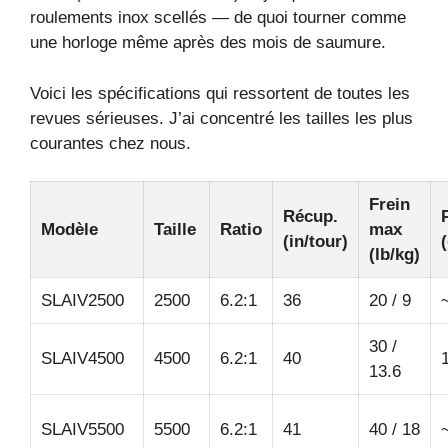
roulements inox scellés — de quoi tourner comme
une horloge même après des mois de saumure.
Voici les spécifications qui ressortent de toutes les
revues sérieuses. J’ai concentré les tailles les plus
courantes chez nous.
Frein
Récup.
Modèle
Taille
Ratio
max
(in/tour)
(lb/kg)
SLAIV2500
2500
6.2:1
36
20 / 9
30 /
SLAIV4500
4500
6.2:1
40
13.6
SLAIV5500
5500
6.2:1
41
40 / 18