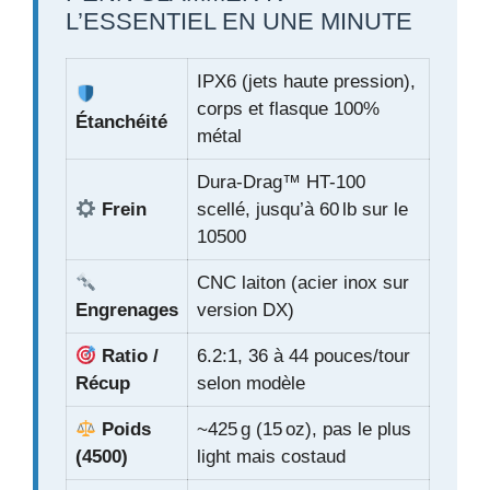
L’ESSENTIEL EN UNE MINUTE
IPX6 (jets haute pression),
corps et flasque 100%
Étanchéité
métal
Dura-Drag™ HT-100
Frein
scellé, jusqu’à 60 lb sur le
10500
CNC laiton (acier inox sur
Engrenages
version DX)
Ratio /
6.2:1, 36 à 44 pouces/tour
Récup
selon modèle
Poids
~425 g (15 oz), pas le plus
(4500)
light mais costaud