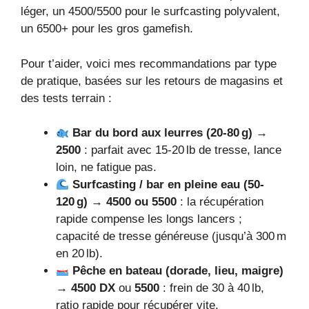
léger, un 4500/5500 pour le surfcasting polyvalent,
un 6500+ pour les gros gamefish.
Pour t’aider, voici mes recommandations par type
de pratique, basées sur les retours de magasins et
des tests terrain :
Bar du bord aux leurres (20-80 g)
→
2500
: parfait avec 15-20 lb de tresse, lance
loin, ne fatigue pas.
Surfcasting / bar en pleine eau (50-
120 g)
→
4500 ou 5500
: la récupération
rapide compense les longs lancers ;
capacité de tresse généreuse (jusqu’à 300 m
en 20 lb).
Pêche en bateau (dorade, lieu, maigre)
→
4500 DX
ou
5500
: frein de 30 à 40 lb,
ratio rapide pour récupérer vite.