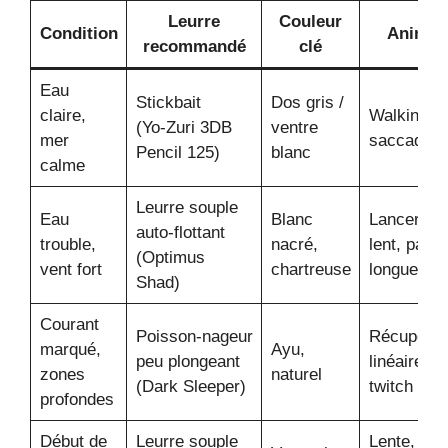
Leurre
Couleur
Condition
Animat
recommandé
clé
Eau
Stickbait
Dos gris /
claire,
Walking th
(Yo‑Zuri 3DB
ventre
mer
saccadé
Pencil 125)
blanc
calme
Leurre souple
Eau
Blanc
Lancer‑ra
auto‑flottant
trouble,
nacré,
lent, paus
(Optimus
vent fort
chartreuse
longues
Shad)
Courant
Poisson‑nageur
Récupérat
marqué,
Ayu,
peu plongeant
linéaire, p
zones
naturel
(Dark Sleeper)
twitch
profondes
Début de
Leurre souple
Lente, en 