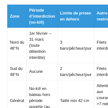
Période
Limite de prises
Autre
Zone
d’interdiction
en dehors
restri
(no-kill)
1er février –
31 mars
Nord du
3
Filets
(toute
48°N
bars/pêcheur/jour
interdi
détention
interdite)
Sud du
2
Filets
Aucune
48°N
bars/pêcheur/jour
interdi
Attent
No-kill en
aux
bateau hors
coura
Général
période
Taille min 42 cm
>7 n
ouverte (au