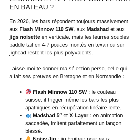
EN BATEAU ?
En 2026, les bars répondent toujours massivement
aux
Flash Minnow 110 SW
, aux
Madshad
et aux
jigs noisette
en verticale, mais les leurres souples
paddle tail en 4-7 pouces montés en texan ou sur
jighead restent les plus polyvalents.
Laisse-moi te donner ma sélection perso, celle qui
a fait ses preuves en Bretagne et en Normandie :
Flash Minnow 110 SW
: le couteau
suisse, il trigger même les bars les plus
apathiques en récupération linéaire lente.
Madshad 5″
et
X-Layer
: en animation
saccadée, imitent parfaitement un lançon
blessé.
Noisy Jig
: jig bruiteur pour eaux