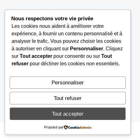
Nous respectons votre vie privée
Les cookies nous aident à améliorer votre
LIEN UTILES
expérience, à fournir un contenu personnalisé et à
analyser le trafic. Vous pouvez choisir les cookies
à autoriser en cliquant sur
Personnaliser
. Cliquez
Nous contacter
sur
Tout accepter
pour consentir ou sur
Tout
Mentions légales
refuser
pour décliner les cookies non essentiels.
À propos
Conditions Générales d’Utilisation (CGU)
Personnaliser
Tout refuser
© 2026
AU COIN DE PÊCHE
Tout accepter
Propulsé par