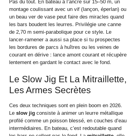
Pas du tout. En bateau à l’ancre sur 15–50 m, un
montage coulissant avec un vif (lançon, éperlan) ou
un beau ver de vase peut faire des miracles quand
les bars boudent les leurres. Privilégie une canne
de 2,70 m semi-parabolique pour ce style. Le
lancer-ramener a aussi sa place si tu prospectes
les bordures de parcs à huîtres ou les veines de
courant en dérive : lance amont courant et récupère
lentement en gardant le contact avec le fond.
Le Slow Jig Et La Mitraillette,
Les Armes Secrètes
Ces deux techniques sont en plein boom en 2026.
Le
slow jig
consiste à animer un leurre métallique
profilé comme un poisson blessé, en couches d’eau
intermédiaires. En bateau, c’est redoutable quand
les bars ne collent pas le fond. La
mitraillette
, elle,