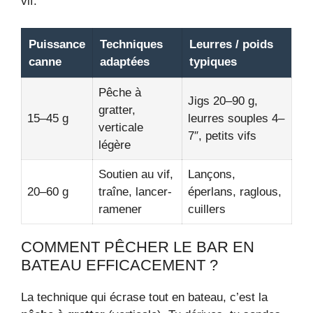
vif.
Puissance
Techniques
Leurres / poids
canne
adaptées
typiques
Pêche à
Jigs 20–90 g,
gratter,
15–45 g
leurres souples 4–
verticale
7″, petits vifs
légère
Soutien au vif,
Lançons,
20–60 g
traîne, lancer-
éperlans, raglous,
ramener
cuillers
COMMENT PÊCHER LE BAR EN
BATEAU EFFICACEMENT ?
La technique qui écrase tout en bateau, c’est la