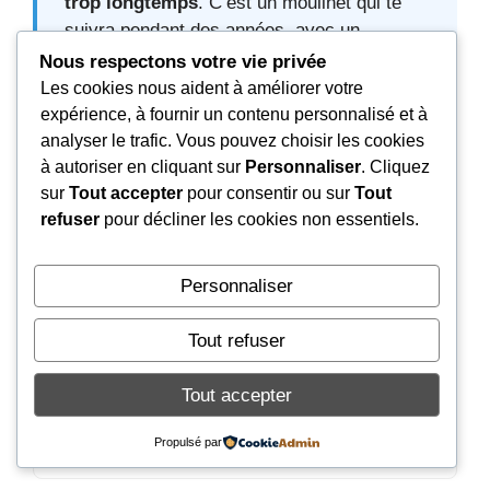
trop longtemps
. C’est un moulinet qui te
suivra pendant des années, avec un
entretien minimal. Et si tu hésites encore,
Nous respectons votre vie privée
pose-toi la question : est-ce que je préfère
Les cookies nous aident à améliorer votre
un moulinet léger mais fragile, ou un
expérience, à fournir un contenu personnalisé et à
moulinet lourd mais increvable ?
analyser le trafic. Vous pouvez choisir les cookies
à autoriser en cliquant sur
Personnaliser
. Cliquez
sur
Tout accepter
pour consentir ou sur
Tout
Et toi, t’as déjà testé le Slammer III en
refuser
pour décliner les cookies non essentiels.
conditions musclées ? Balance ton retour en
commentaire, j’ai envie de voir si t’es team
« tank » ou team « plume ».
Personnaliser
Tout refuser
Tout accepter
Le Penn Slammer III est-il vraiment
Propulsé par
étanche ?