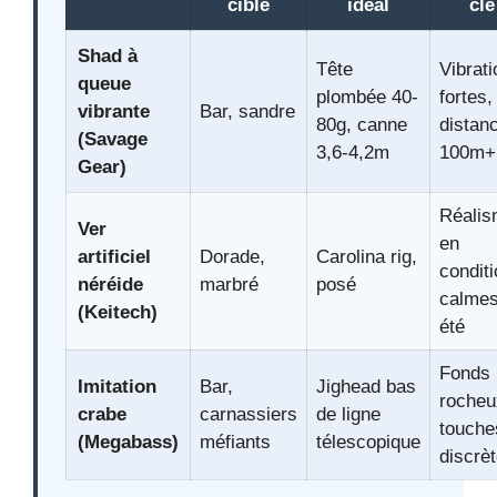
cible
idéal
clé
Shad à
Tête
Vibrat
queue
plombée 40-
fortes,
vibrante
Bar, sandre
80g, canne
distan
(Savage
3,6-4,2m
100m+
Gear)
Réali
Ver
en
artificiel
Dorade,
Carolina rig,
condit
néréide
marbré
posé
calmes
(Keitech)
été
Fonds
Imitation
Bar,
Jighead bas
rocheu
crabe
carnassiers
de ligne
touche
(Megabass)
méfiants
télescopique
discrè