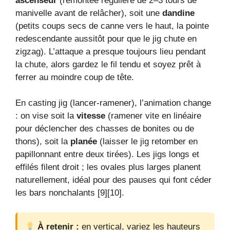
ascenseur
(remontée régulière de 2–3 tours de
manivelle avant de relâcher), soit une
dandine
(petits coups secs de canne vers le haut, la pointe
redescendante aussitôt pour que le jig chute en
zigzag). L’attaque a presque toujours lieu pendant
la chute, alors gardez le fil tendu et soyez prêt à
ferrer au moindre coup de tête.
En casting jig (lancer-ramener), l’animation change
: on vise soit la
vitesse
(ramener vite en linéaire
pour déclencher des chasses de bonites ou de
thons), soit la
planée
(laisser le jig retomber en
papillonnant entre deux tirées). Les jigs longs et
effilés filent droit ; les ovales plus larges planent
naturellement, idéal pour des pauses qui font céder
les bars nonchalants [9][10].
À retenir :
en vertical, variez les hauteurs