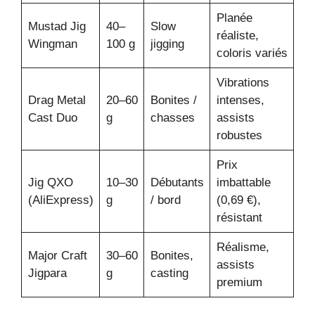
Planée
Mustad Jig
40–
Slow
réaliste,
Wingman
100 g
jigging
coloris variés
Vibrations
Drag Metal
20–60
Bonites /
intenses,
Cast Duo
g
chasses
assists
robustes
Prix
Jig QXO
10–30
Débutants
imbattable
(AliExpress)
g
/ bord
(0,69 €),
résistant
Réalisme,
Major Craft
30–60
Bonites,
assists
Jigpara
g
casting
premium