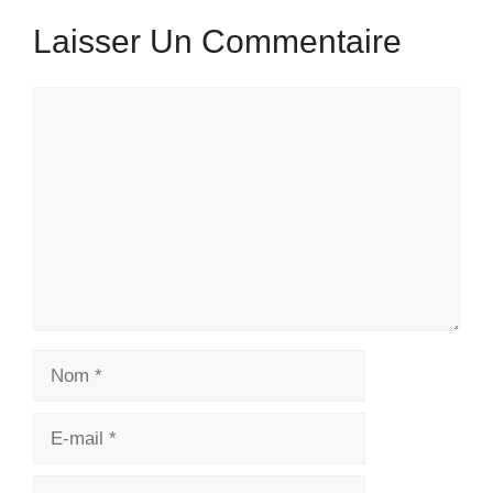
Laisser Un Commentaire
Commentaire
Nom
E-
mail
Site