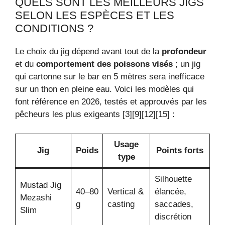
QUELS SONT LES MEILLEURS JIGS
SELON LES ESPÈCES ET LES
CONDITIONS ?
Le choix du jig dépend avant tout de la
profondeur
et du
comportement des poissons visés
; un jig
qui cartonne sur le bar en 5 mètres sera inefficace
sur un thon en pleine eau. Voici les modèles qui
font référence en 2026, testés et approuvés par les
pêcheurs les plus exigeants [3][9][12][15] :
Usage
Jig
Poids
Points forts
type
Silhouette
Mustad Jig
40–80
Vertical &
élancée,
Mezashi
g
casting
saccades,
Slim
discrétion