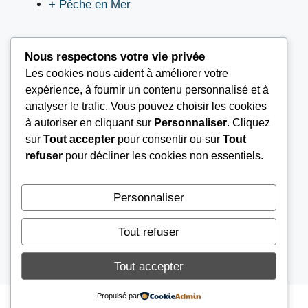
+ Pêche en Mer
Nous respectons votre vie privée
Les cookies nous aident à améliorer votre
LIEN UTILES
expérience, à fournir un contenu personnalisé et à
analyser le trafic. Vous pouvez choisir les cookies
à autoriser en cliquant sur
Personnaliser
. Cliquez
Nous contacter
sur
Tout accepter
pour consentir ou sur
Tout
Mentions légales
refuser
pour décliner les cookies non essentiels.
À propos
Conditions Générales d’Utilisation (CGU)
Personnaliser
Tout refuser
© 2026
AU COIN DE PÊCHE
Tout accepter
Propulsé par