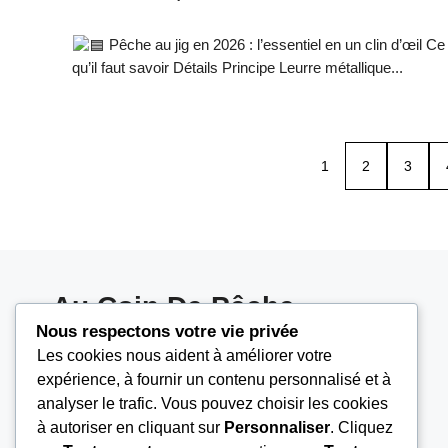
Pêche au jig en 2026 : l’essentiel en un clin d’œil Ce
qu’il faut savoir Détails Principe Leurre métallique...
1
2
3
Au Coin De Pêche
Nous respectons votre vie privée
Au coin de pêche vous guide pas à pas pour
Les cookies nous aident à améliorer votre
réussir vos sorties en eau douce et en mer, avec
expérience, à fournir un contenu personnalisé et à
analyser le trafic. Vous pouvez choisir les cookies
des astuces simples de pêcheur.
à autoriser en cliquant sur
Personnaliser
. Cliquez